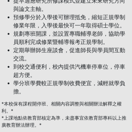
提早適應研究所修課模式並建立未來研究方向
與論文主軸。
預修學分於入學後可辦理抵免，縮短正規學制
修業年限，入學後最快可一年取得碩士學位。
規劃專班開課，並設置專職輔導老師，協助學
員順利完成修業暨輔導報考正規學制。
定期舉辦師生座談會，促進師長與學員間互動
交流。
到校交通便利，校內提供汽機車停車位，停車
超方便。
學分班學費較正規學制收費便宜，減輕就學負
擔。
*本校保有課程開停班、相關內容調整與相關辦法解釋之權
利。*
*上課地點依教育部核定為準，未盡事宜依教育部專科以上推
廣教育辦法辦理。*